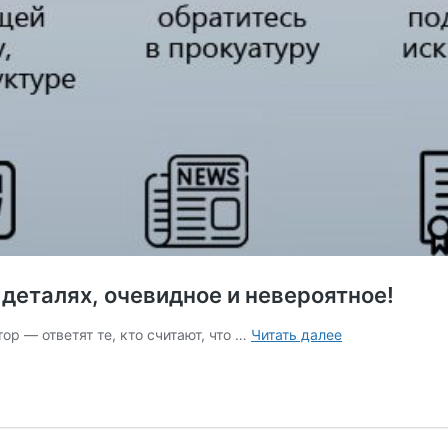
 деталях, очевидное и невероятное!
Кто
ор — ответят те, кто считают, что …
Читать далее
в
городе
главный?
Разбираемся
в