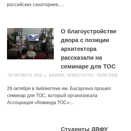
российских санаториев,…
О благоустройстве
двора с позиции
архитектора
рассказали на
семинаре для ТОС
30 ОКТЯБРЯ, 2019
ADMIN
ВАЖНО!
,
НОВОСТИ ТОС
,
ПОЛЕЗНОЕ
26 октября в библиотеке им. Басаргина прошел
семинар для ТОС, который организовала
Ассоциация «Команда ТОС»…
Студенты ДВФУ