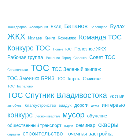
Батанов
Булах
БКАД
1000 дворов
Ассоциация
Беленцева
ЖКХ
Команда ТОС
Ислаев
Книги
Кожемяко
Конкурс ТОС
Полезное ЖКХ
Новые ТОС
Совет ТОС
Рабочая группа
Решение. Город
Савенко
ТОС
ТОС Зеленый экипаж
Справочники
ТОС Змеинка БРИЗ
ТОС Патрокл-Сочинская
ТОС Поспелово
ТОС Спутник Владивостока
УК 71 МР
интервью
дороги
благоустройство
виадук
автобусы
дума
мусор
конкурс
обучение
лесной квартал
скверы
семинар
общественный транспорт
парки
строительство
точечная застройка
справка