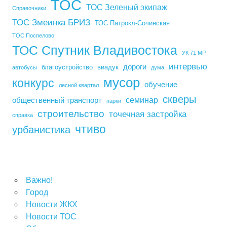
ТОС
ТОС Зеленый экипаж
Справочники
ТОС Змеинка БРИЗ
ТОС Патрокл-Сочинская
ТОС Поспелово
ТОС Спутник Владивостока
УК 71 МР
интервью
дороги
благоустройство
виадук
автобусы
дума
мусор
конкурс
обучение
лесной квартал
скверы
семинар
общественный транспорт
парки
строительство
точечная застройка
справка
чтиво
урбанистика
Важно!
Город
Новости ЖКХ
Новости ТОС