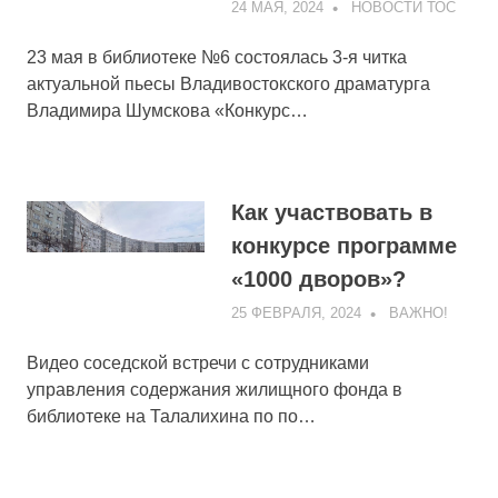
24 МАЯ, 2024
ADMIN
НОВОСТИ ТОС
23 мая в библиотеке №6 состоялась 3-я читка
актуальной пьесы Владивостокского драматурга
Владимира Шумскова «Конкурс…
Как участвовать в
конкурсе программе
«1000 дворов»?
25 ФЕВРАЛЯ, 2024
ADMIN
ВАЖНО!
Видео соседской встречи с сотрудниками
управления содержания жилищного фонда в
библиотеке на Талалихина по по…