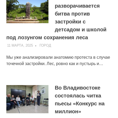
разворачивается
битва против
застройки с
детсадом и школой
под лозунгом сохранения леса
11 МАРТА, 2025
ADMIN
ГОРОД
Мы уже анализировали анатомию протеста в случае
точечной застройки. Лес, ровно как и пустырь и…
Во Владивостоке
состоялась читка
пьесы «Конкурс на
миллион»