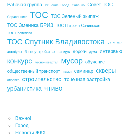
Совет ТОС
Рабочая группа
Решение. Город
Савенко
ТОС
ТОС Зеленый экипаж
Справочники
ТОС Змеинка БРИЗ
ТОС Патрокл-Сочинская
ТОС Поспелово
ТОС Спутник Владивостока
УК 71 МР
интервью
дороги
благоустройство
виадук
автобусы
дума
мусор
конкурс
обучение
лесной квартал
скверы
семинар
общественный транспорт
парки
строительство
точечная застройка
справка
чтиво
урбанистика
Важно!
Город
Новости ЖКХ