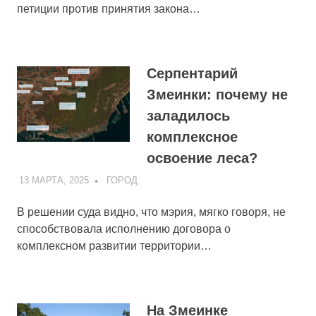
петиции против принятия закона…
Серпентарий
Змеинки: почему не
заладилось
комплексное
освоение леса?
13 МАРТА, 2025
ADMIN
ГОРОД
В решении суда видно, что мэрия, мягко говоря, не
способствовала исполнению договора о
комплексном развитии территории…
На Змеинке