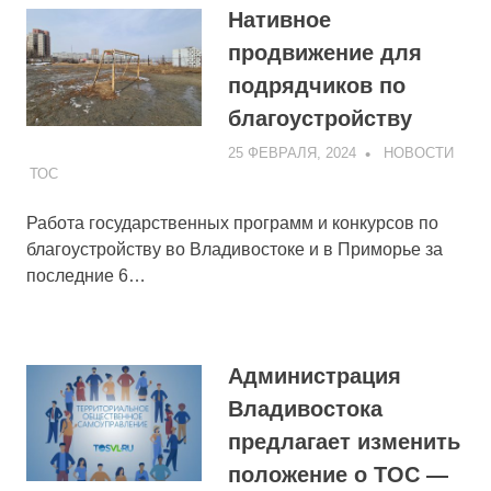
Нативное
продвижение для
подрядчиков по
благоустройству
25 ФЕВРАЛЯ, 2024
ADMIN
НОВОСТИ
ТОС
Работа государственных программ и конкурсов по
благоустройству во Владивостоке и в Приморье за
последние 6…
Администрация
Владивостока
предлагает изменить
положение о ТОС —