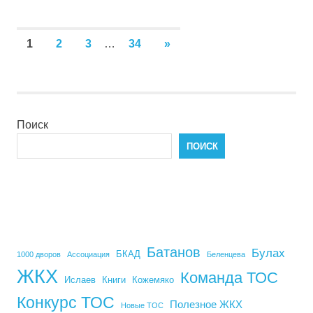
Пагинация
NEXT
1
2
3
…
34
»
POSTS
записей
Поиск
ПОИСК
Батанов
Булах
БКАД
1000 дворов
Ассоциация
Беленцева
ЖКХ
Команда ТОС
Ислаев
Книги
Кожемяко
Конкурс ТОС
Полезное ЖКХ
Новые ТОС