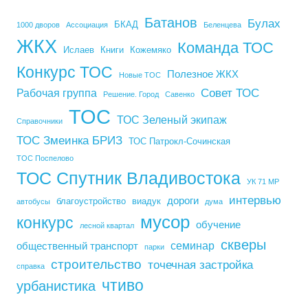
Батанов
Булах
БКАД
1000 дворов
Ассоциация
Беленцева
ЖКХ
Команда ТОС
Ислаев
Книги
Кожемяко
Конкурс ТОС
Полезное ЖКХ
Новые ТОС
Совет ТОС
Рабочая группа
Решение. Город
Савенко
ТОС
ТОС Зеленый экипаж
Справочники
ТОС Змеинка БРИЗ
ТОС Патрокл-Сочинская
ТОС Поспелово
ТОС Спутник Владивостока
УК 71 МР
интервью
дороги
благоустройство
виадук
автобусы
дума
мусор
конкурс
обучение
лесной квартал
скверы
семинар
общественный транспорт
парки
строительство
точечная застройка
справка
чтиво
урбанистика