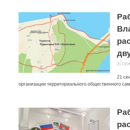
Ра
Вл
ра
дв
21 СЕН
21 се
организации территориального общественного са
Ра
ра