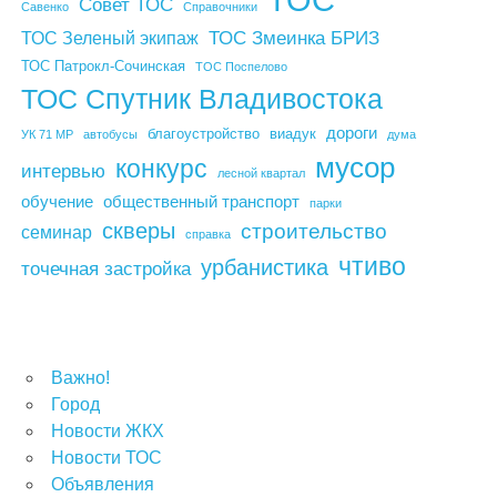
Совет ТОС
Савенко
Справочники
ТОС Змеинка БРИЗ
ТОС Зеленый экипаж
ТОС Патрокл-Сочинская
ТОС Поспелово
ТОС Спутник Владивостока
дороги
благоустройство
виадук
УК 71 МР
автобусы
дума
мусор
конкурс
интервью
лесной квартал
обучение
общественный транспорт
парки
скверы
строительство
семинар
справка
чтиво
урбанистика
точечная застройка
Важно!
Город
Новости ЖКХ
Новости ТОС
Объявления