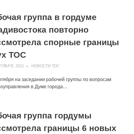
бочая группа в гордуме
адивостока повторно
ссмотрела спорные границы
ух ТОС
ТЯБРЯ, 2021
ADMIN
НОВОСТИ ТОС
нтября на заседании рабочей группы по вопросам
моуправления в Думе города…
бочая группа гордумы
ссмотрела границы 6 новых