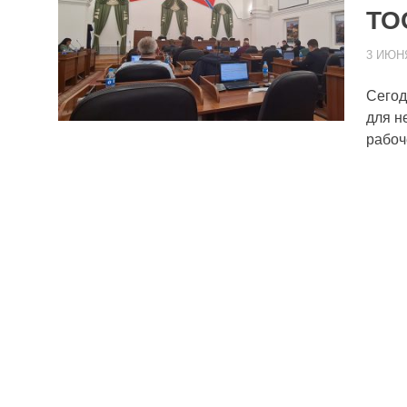
ТО
3 ИЮНЯ
Сегод
для н
рабоч