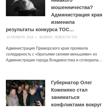
никакого
мошенничества?
Администрация края
изменила
результаты конкурса ТОС…
19 НОЯБРЯ, 2019
ADMIN
ВАЖНО!
,
НОВОСТИ ТОС
Администрация Приморского края проявила
солидарность с «братьями своими меньшими» из
Администрации города Владивостока и сотворила…
Губернатор Олег
Кожемяко стал
заниматься
конфликтами вокруг