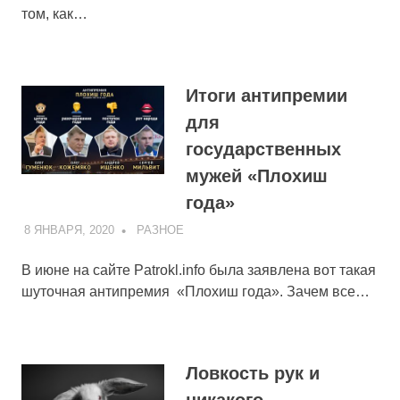
том, как…
Итоги антипремии
для
государственных
мужей «Плохиш
года»
8 ЯНВАРЯ, 2020
ADMIN
РАЗНОЕ
В июне на сайте Patrokl.info была заявлена вот такая
шуточная антипремия «Плохиш года». Зачем все…
Ловкость рук и