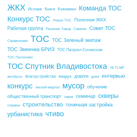
ЖКХ
Команда ТОС
Ислаев
Книги
Кожемяко
Конкурс ТОС
Полезное ЖКХ
Новые ТОС
Совет ТОС
Рабочая группа
Решение. Город
Савенко
ТОС
ТОС Зеленый экипаж
Справочники
ТОС Змеинка БРИЗ
ТОС Патрокл-Сочинская
ТОС Поспелово
ТОС Спутник Владивостока
УК 71 МР
интервью
дороги
благоустройство
виадук
автобусы
дума
мусор
конкурс
обучение
лесной квартал
скверы
семинар
общественный транспорт
парки
строительство
точечная застройка
справка
чтиво
урбанистика