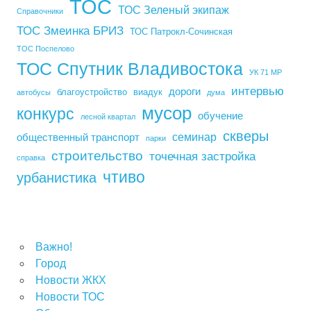
ТОС
ТОС Зеленый экипаж
Справочники
ТОС Змеинка БРИЗ
ТОС Патрокл-Сочинская
ТОС Поспелово
ТОС Спутник Владивостока
УК 71 МР
интервью
дороги
благоустройство
виадук
автобусы
дума
мусор
конкурс
обучение
лесной квартал
скверы
семинар
общественный транспорт
парки
строительство
точечная застройка
справка
чтиво
урбанистика
Важно!
Город
Новости ЖКХ
Новости ТОС