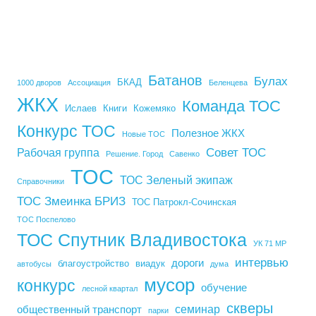
Батанов
Булах
БКАД
1000 дворов
Ассоциация
Беленцева
ЖКХ
Команда ТОС
Ислаев
Книги
Кожемяко
Конкурс ТОС
Полезное ЖКХ
Новые ТОС
Совет ТОС
Рабочая группа
Решение. Город
Савенко
ТОС
ТОС Зеленый экипаж
Справочники
ТОС Змеинка БРИЗ
ТОС Патрокл-Сочинская
ТОС Поспелово
ТОС Спутник Владивостока
УК 71 МР
интервью
дороги
благоустройство
виадук
автобусы
дума
мусор
конкурс
обучение
лесной квартал
скверы
семинар
общественный транспорт
парки