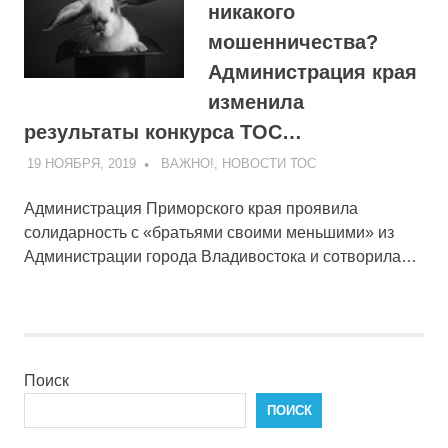
никакого
мошенничества?
Администрация края
изменила
результаты конкурса ТОС…
19 НОЯБРЯ, 2019
ADMIN
ВАЖНО!
,
НОВОСТИ ТОС
Администрация Приморского края проявила
солидарность с «братьями своими меньшими» из
Администрации города Владивостока и сотворила…
Поиск
ПОИСК