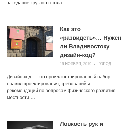
заседание круглого стола…
Как это
«развидеть»… Нужен
ли Владивостоку
дизайн-код?
19 НОЯБРЯ, 2019
ADMIN
ГОРОД
Дизайн-код — это проиллюстрированный набор
правил проектирования, требований и
рекомендаций по вопросам физического развития
местности….
Ловкость рук и