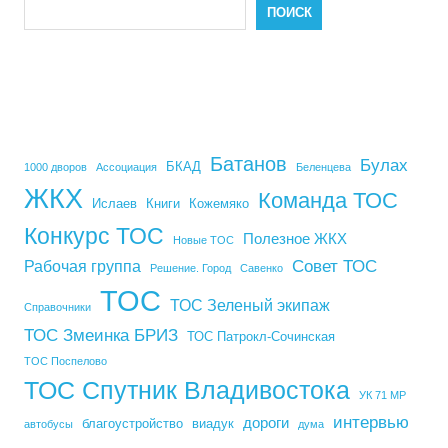
ПОИСК
Батанов
Булах
БКАД
1000 дворов
Ассоциация
Беленцева
ЖКХ
Команда ТОС
Ислаев
Книги
Кожемяко
Конкурс ТОС
Полезное ЖКХ
Новые ТОС
Совет ТОС
Рабочая группа
Решение. Город
Савенко
ТОС
ТОС Зеленый экипаж
Справочники
ТОС Змеинка БРИЗ
ТОС Патрокл-Сочинская
ТОС Поспелово
ТОС Спутник Владивостока
УК 71 МР
интервью
дороги
благоустройство
виадук
автобусы
дума