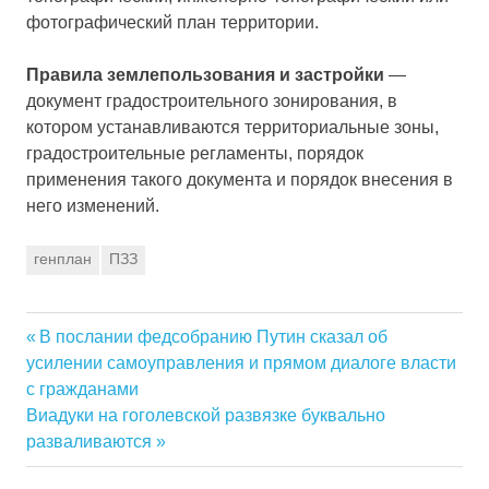
фотографический план территории.
Правила землепользования и застройки
—
документ градостроительного зонирования, в
котором устанавливаются территориальные зоны,
градостроительные регламенты, порядок
применения такого документа и порядок внесения в
него изменений.
генплан
ПЗЗ
Previous
В послании федсобранию Путин сказал об
Навигация
Post:
усилении самоуправления и прямом диалоге власти
по
с гражданами
Next
Виадуки на гоголевской развязке буквально
записям
Post:
разваливаются