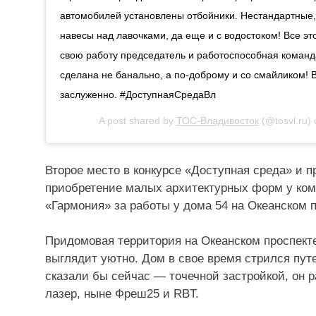
автомобилей установлены отбойники. Нестандартные,
навесы над лавочками, да еще и с водостоком! Все э
свою работу председатель и работоспособная команд
сделана не банально, а по-доброму и со смайликом! В
заслуженно. #ДоступнаяСредаВл
A post shared by
ТОС-Владивосток
(@tosvl.ru)
Второе место в конкурсе «Доступная среда» и п
приобретение малых архитектурных форм у ком
«Гармония» за работы у дома 54 на Океанском п
Придомовая территория на Океанском проспекте
выглядит уютно. Дом в свое время стрился пут
сказали бы сейчас — точечной застройкой, он 
лазер, ныне Фреш25 и RBT.