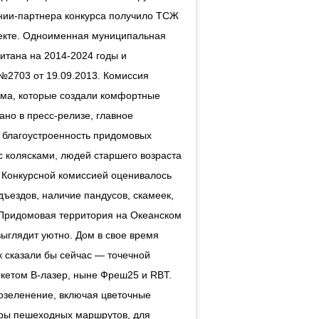
нии-партнера конкурса получило ТСЖ
пекте. Одноименная муниципальная
читана на 2014-2024 годы и
№2703 от 19.09.2013. Комиссия
дома, которые создали комфортные
ано в пресс-релизе, главное
– благоустроенность придомовых
 колясками, людей старшего возраста
 Конкурсной комиссией оценивалось
дъездов, наличие пандусов, скамеек,
 Придомовая территория на Океанском
выглядит уютно. Дом в свое время
к сказали бы сейчас — точечной
ркетом В-лазер, ныне Фреш25 и RBT.
 озеленение, включая цветочные
бры пешеходных маршрутов, для