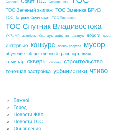
Совет ТОС
Савенко
Справочники
ТОС Змеинка БРИЗ
ТОС Зеленый экипаж
ТОС Патрокл-Сочинская
ТОС Поспелово
ТОС Спутник Владивостока
дороги
благоустройство
виадук
УК 71 МР
автобусы
дума
мусор
конкурс
интервью
лесной квартал
обучение
общественный транспорт
парки
скверы
строительство
семинар
справка
чтиво
урбанистика
точечная застройка
Важно!
Город
Новости ЖКХ
Новости ТОС
Объявления