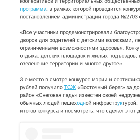
кооперативов и территориальных общественны
программа
, в рамках которой проводится конку
постановлением администрации города №2703 о
⠀
«Все участники продемонстрировали благоустр
дворов для родителей с детскими колясками, л
ограниченными возможностями здоровья. Конку
отдыха, детских площадок и жилых подъездов, 
озеленение территории и многое другое».
3-е место в смотре-конкурсе мэрии и сертифик
рублей получило
ТСЖ
«Восточный берег» за до
район «Снеговая падь» известен своей недруже
обычных людей пешех
одн
ой инфрастр
ук
турой.
итогов конкурса и посмотреть, что сделал этот