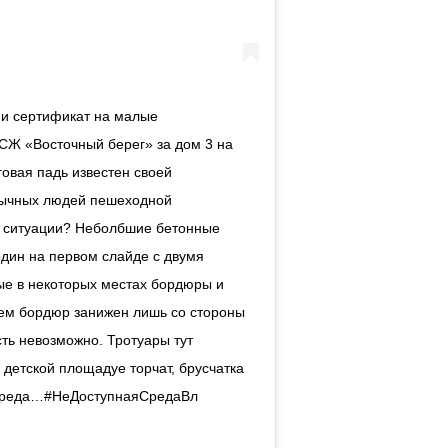
" и сертификат на малые
СЖ «Восточный берег» за дом 3 на
говая падь известен своей
обычных людей пешеходной
я ситуации? Неболбшие бетонные
один на первом слайде с двумя
ые в некоторых местах бордюры и
ичем бордюр занижен лишь со стороны
сть невозможно. Тротуары тут
детской площадуе торчат, брусчатка
я среда…#НеДоступнаяСредаВл