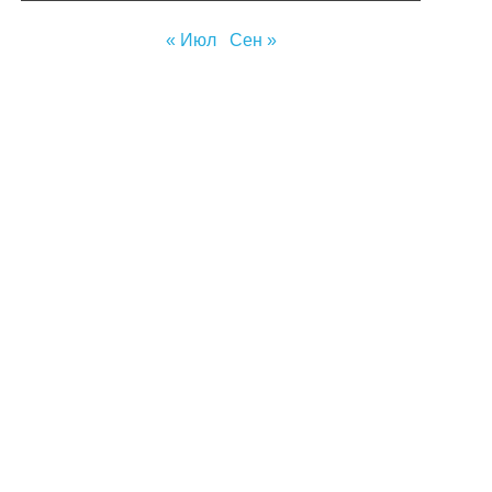
« Июл
Сен »