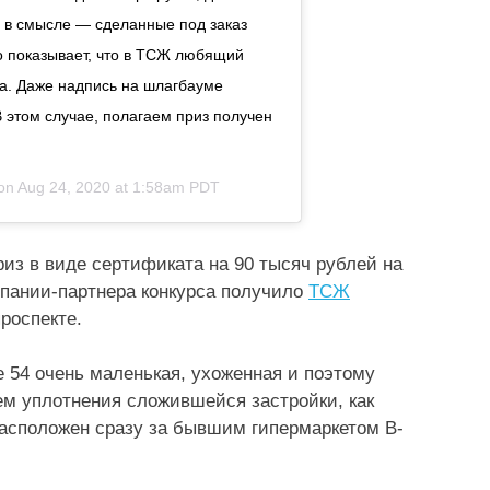
 в смысле — сделанные под заказ
то показывает, что в ТСЖ любящий
а. Даже надпись на шлагбауме
 этом случае, полагаем приз получен
 on
Aug 24, 2020 at 1:58am PDT
риз в виде сертификата на 90 тысяч рублей на
пании-партнера конкурса получило
ТСЖ
роспекте.
 54 очень маленькая, ухоженная и поэтому
ем уплотнения сложившейся застройки, как
расположен сразу за бывшим гипермаркетом В-