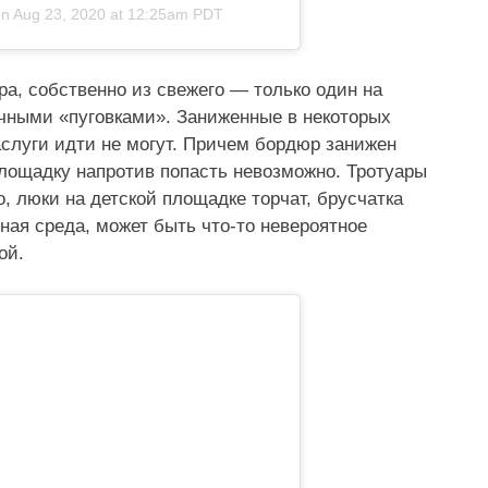
on
Aug 23, 2020 at 12:25am PDT
а, собственно из свежего — только один на
чными «пуговками». Заниженные в некоторых
слуги идти не могут. Причем бордюр занижен
площадку напротив попасть невозможно. Тротуары
, люки на детской площадке торчат, брусчатка
пная среда, может быть что-то невероятное
ой.