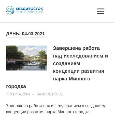
MENU
Skip
to
ДЕНЬ:
04.03.2021
content
Завершена работа
над исследованием и
созданием
концепции развития
парка Минного
городка
4 МАРТА, 2021
ADMIN
ВАЖНО!
,
ГОРОД
Завершена работа над исследованием и созданием
концепции развития парка Минного городка.