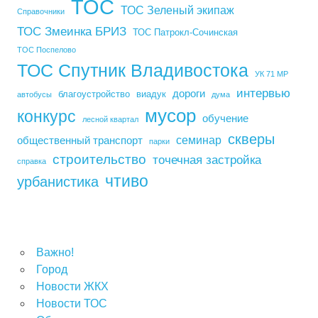
ТОС
ТОС Зеленый экипаж
Справочники
ТОС Змеинка БРИЗ
ТОС Патрокл-Сочинская
ТОС Поспелово
ТОС Спутник Владивостока
УК 71 МР
интервью
дороги
благоустройство
виадук
автобусы
дума
мусор
конкурс
обучение
лесной квартал
скверы
семинар
общественный транспорт
парки
строительство
точечная застройка
справка
чтиво
урбанистика
Важно!
Город
Новости ЖКХ
Новости ТОС